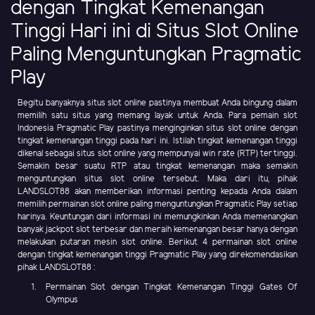
dengan Tingkat Kemenangan
Tinggi Hari ini di Situs Slot Online
Paling Menguntungkan Pragmatic
Play
Begitu banyaknya situs slot online pastinya membuat Anda bingung dalam
memilih satu situs yang memang layak untuk Anda. Para pemain slot
Indonesia Pragmatic Play pastinya menginginkan situs slot online dengan
tingkat kemenangan tinggi pada hari ini. Istilah tingkat kemenangan tinggi
dikenal sebagai situs slot online yang mempunyai win rate (RTP) tertinggi.
Semakin besar suatu RTP atau tingkat kemenangan maka semakin
menguntungkan situs slot online tersebut. Maka dari itu, pihak
LANDSLOT88 akan memberikan informasi penting kepada Anda dalam
memilih permainan slot online paling menguntungkan Pragmatic Play setiap
harinya. Keuntungan dari informasi ini memungkinkan Anda memenangkan
banyak jackpot slot terbesar dan meraih kemenangan besar hanya dengan
melakukan putaran mesin slot online. Berikut 4 permainan slot online
dengan tingkat kemenangan tinggi Pragmatic Play yang direkomendasikan
pihak LANDSLOT88 :
Permainan Slot dengan Tingkat Kemenangan Tinggi Gates Of
Olympus