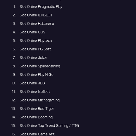
Slot Online Pragmatic Play
Slot Online IDNSLOT
Slot Online Habanero
Slot Online CQ9
Slot Online Playtech
Slot Online PG Soft
Slot Online Joker
Slot Online Spadegaming
Slot Online Play N Go
Slot Online JDB
Slot Online Isofbet
Slot Online Microgaming
Slot Online Red Tiger
Slot Online Booming
Slot Online Top Trend Gaming / TTG
Slot Online Game Art