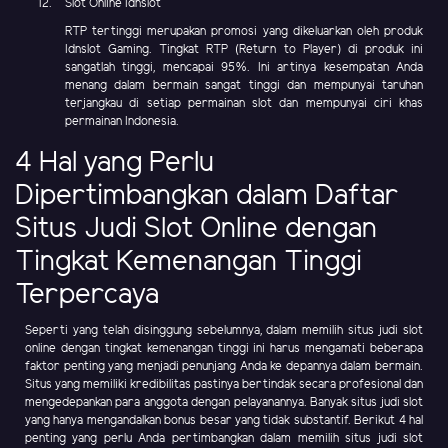
Slot Online Idnslot
RTP tertinggi merupakan promosi yang dikeluarkan oleh produk
Idnslot Gaming. Tingkat RTP (Return to Player) di produk ini
sangatlah tinggi, mencapai 95%. Ini artinya kesempatan Anda
menang dalam bermain sangat tinggi dan mempunyai taruhan
terjangkau di setiap permainan slot dan mempunyai ciri khas
permainan Indonesia.
4 Hal yang Perlu
Dipertimbangkan dalam Daftar
Situs Judi Slot Online dengan
Tingkat Kemenangan Tinggi
Terpercaya
Seperti yang telah disinggung sebelumnya, dalam memilih situs judi slot
online dengan tingkat kemenangan tinggi ini harus mengamati beberapa
faktor penting yang menjadi penunjang Anda ke depannya dalam bermain.
Situs yang memiliki kredibilitas pastinya bertindak secara profesional dan
mengedepankan para anggota dengan pelayanannya. Banyak situs judi slot
yang hanya mengandalkan bonus besar yang tidak substantif. Berikut 4 hal
penting yang perlu Anda pertimbangkan dalam memilih situs judi slot