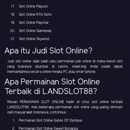
Slot Online Playson
Slot Online RTG Slots
Slot Online Playstar
Slot Online Gameplay
Slot Online Skywind
Apa itu Judi Slot Online?
Judi slot online ialah salah satu permainan judi online di mana mesin slot
yang biasanya dijumpai di casino, sekarang Anda sudah dapat
memainkannya secara online melalui PC atau smartphone.
Apa Permainan Slot Online
Terbaik di LANDSLOT88?
Ribuan PERMAINAN SLOT ONLINE hadir di situs slot online terbaik
LANDSLOT88. Ada beberapa permainan slot online yang paling diminati
oleh masyarakat Indonesia, contohnya :
Permainan Slot Online Gates Of Olympus
Permainan Slot Online Sweet Bonanza