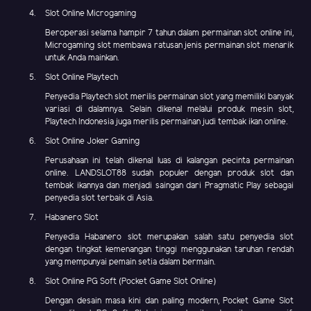
Slot Online Microgaming
Beroperasi selama hampir 7 tahun dalam permainan slot online ini,
Microgaming slot membawa ratusan jenis permainan slot menarik
untuk Anda mainkan.
Slot Online Playtech
Penyedia Playtech slot merilis permainan slot yang memiliki banyak
variasi di dalamnya. Selain dikenal melalui produk mesin slot,
Playtech Indonesia juga merilis permainan judi tembak ikan online.
Slot Online Joker Gaming
Perusahaan ini telah dikenal luas di kalangan pecinta permainan
online. LANDSLOT88 sudah populer dengan produk slot dan
tembak ikannya dan menjadi saingan dari Pragmatic Play sebagai
penyedia slot terbaik di Asia.
Habanero Slot
Penyedia Habanero slot merupakan salah satu penyedia slot
dengan tingkat kemenangan tinggi menggunakan taruhan rendah
yang mempunyai pemain setia dalam bermain.
Slot Online PG Soft (Pocket Game Slot Online)
Dengan desain masa kini dan paling modern, Pocket Game Slot