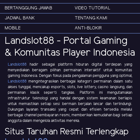
BERTANGGUNG JAWAB
VIDEO TUTORIAL
JADWAL BANK
TENTANG KAMI
MOBILE
ANTI-BLOKIR
Landslot88 - Portal Gaming
& Komunitas Player Indonesia
Landslot88
hadir sebagai platform hiburan digital terdepan yang
menyediakan beragam pilihan permainan interaktif untuk komunitas
gaming Indonesia. Dengan fokus pada pengalaman pengguna yang optimal,
Landslot88
mengintegrasikan berbagai kategori permainan dalam satu
akses tunggal, mencakup esports, slots, live lottery, casino langsung, dan
permainan klasik seperti tangkas. Platform ini mengutamakan
infrastruktur teknologi yang handal dengan sistem keamanan berlapis
untuk memastikan setiap sesi bermain berjalan lancar dan terlindungi.
Dukungan layanan transaksi yang cepat dan efisien tersedia melalui
berbagai channel pembayaran resmi, memberikan kemudahan bagi setiap
anggota dalam mengelola aktivitas mereka.
Situs Taruhan Resmi Terlengkap