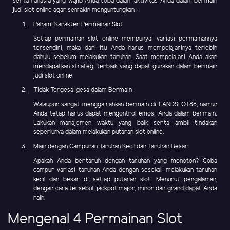
serta rahasia yang wajib Anda coba dalam aktivitas Anda dalam bermain
judi slot online agar semakin menguntungkan :
Pahami Karakter Permainan Slot
Setiap permainan slot online mempunyai variasi permainannya
tersendiri, maka dari itu Anda harus mempelajarinya terlebih
dahulu sebelum melakukan taruhan. Saat mempelajari Anda akan
mendapatkan strategi terbaik yang dapat gunakan dalam bermain
judi slot online.
Tidak Tergesa-gesa dalam Bermain
Walaupun sangat menggairahkan bermain di LANDSLOT88, namun
Anda tetap harus dapat mengontrol emosi Anda dalam bermain.
Lakukan manajemen waktu yang baik serta ambil tindakan
seperlunya dalam melakukan putaran slot online.
Main dengan Campuran Taruhan Kecil dan Taruhan Besar
Apakah Anda bertaruh dengan taruhan yang monoton? Coba
campur variasi taruhan Anda dengan sesekali melakukan taruhan
kecil dan besar di setiap putaran slot. Menurut pengalaman,
dengan cara tersebut jackpot major, minor dan grand dapat Anda
raih.
Mengenal 4 Permainan Slot