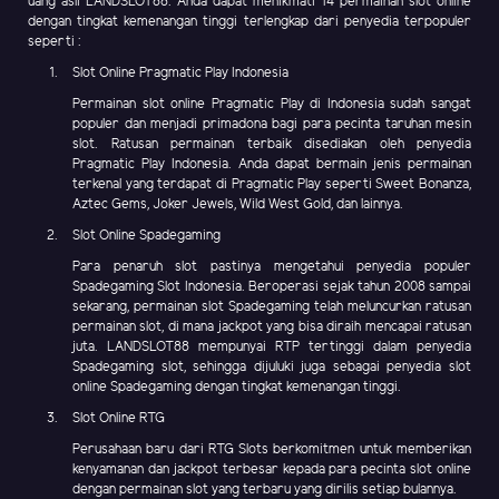
uang asli LANDSLOT88. Anda dapat menikmati 14 permainan slot online
dengan tingkat kemenangan tinggi terlengkap dari penyedia terpopuler
seperti :
Slot Online Pragmatic Play Indonesia
Permainan slot online Pragmatic Play di Indonesia sudah sangat
populer dan menjadi primadona bagi para pecinta taruhan mesin
slot. Ratusan permainan terbaik disediakan oleh penyedia
Pragmatic Play Indonesia. Anda dapat bermain jenis permainan
terkenal yang terdapat di Pragmatic Play seperti Sweet Bonanza,
Aztec Gems, Joker Jewels, Wild West Gold, dan lainnya.
Slot Online Spadegaming
Para penaruh slot pastinya mengetahui penyedia populer
Spadegaming Slot Indonesia. Beroperasi sejak tahun 2008 sampai
sekarang, permainan slot Spadegaming telah meluncurkan ratusan
permainan slot, di mana jackpot yang bisa diraih mencapai ratusan
juta. LANDSLOT88 mempunyai RTP tertinggi dalam penyedia
Spadegaming slot, sehingga dijuluki juga sebagai penyedia slot
online Spadegaming dengan tingkat kemenangan tinggi.
Slot Online RTG
Perusahaan baru dari RTG Slots berkomitmen untuk memberikan
kenyamanan dan jackpot terbesar kepada para pecinta slot online
dengan permainan slot yang terbaru yang dirilis setiap bulannya.